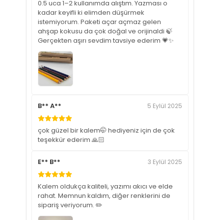
0.5 uca 1–2 kullanımda alıştım. Yazması o
kadar keyifli ki elimden düşürmek
istemiyorum. Paketi açar açmaz gelen
ahşap kokusu da çok doğal ve orijinaldi 🍃
Gerçekten aşırı sevdim tavsiye ederim 💗✨
B** A**
5 Eylül 2025
çok güzel bir kalem🤭 hediyeniz için de çok
teşekkür ederim 🙏🏻
E** B**
3 Eylül 2025
Kalem oldukça kaliteli, yazımı akıcı ve elde
rahat. Memnun kaldım, diğer renklerini de
sipariş veriyorum. ✏️