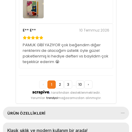
E** E**
10 Temmuz 2026
PAMUK GİBİ YAZIYOR çok beğendim diğer
renklerini de alacağım üstelik öyle güzel
paketlenmiş ki hediye defteri vs bayıldım çok
teşekkür ederim 😭
‹
1
2
3
...
10
›
tarafından desteklenmektedir.
Yorumlar
mağazamızdan alınmıştır.
ÜRÜN ÖZELLIKLERI
Klasik şıklık ve modern kullanım bir arada!