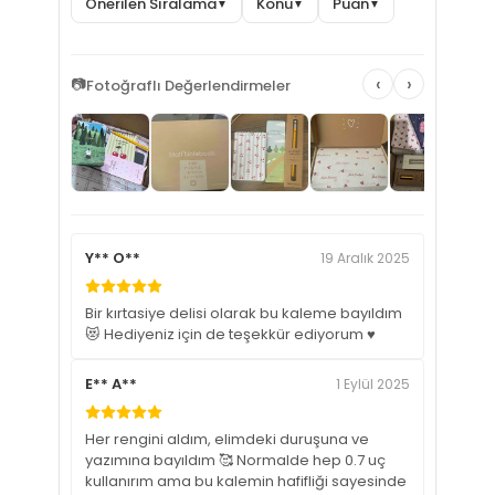
Önerilen Sıralama
Konu
Puan
▼
▼
▼
‹
›
📷
Fotoğraflı Değerlendirmeler
Y** O**
19 Aralık 2025
Bir kırtasiye delisi olarak bu kaleme bayıldım
😻 Hediyeniz için de teşekkür ediyorum ♥️
E** A**
1 Eylül 2025
Her rengini aldım, elimdeki duruşuna ve
yazımına bayıldım 🥰 Normalde hep 0.7 uç
kullanırım ama bu kalemin hafifliği sayesinde