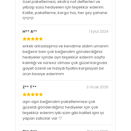
özel paketlemesi, ekstra not defterleri ve
yılbaşı süsü hediyeleri için teşekkür ederim.
Kalite, paketleme, kargo hızı, her şey şahane.
🩷🩷🩷
H** A**
1 Eylül 2024
erkek arkadaşıma ve kendime aldım umarım
beğenir ben çok beğendim gönderdiğiniz
hediyeler içinde ayrı teşekkür ederim sayfa
kalınlığı ve süresiz olması çok güzel kargoda
gayet özenli ve hızlıydı fiyatını karşılayan bir
ürün tavsiye ederimm
Z** T**
3 Ocak 2025
aşırı aşırı beğendim paketlenmesi çok
güzeldi gönderdiğiniz hediyeler için çok
teşekkür ederim iyiki sizin gibi kaliteli işini iyi
yapan satıcılar var 🤍