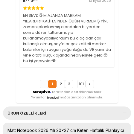
B** G**
13 Eylül 2025
EN SEVDİĞİM AJANDA MARKAM
YILLARDIR!!KALİTESİNDEN ÖDÜN VERMEMİŞ YİNE
zamanı planlanmış ajandaları bi yerden
sonra düzen tutturamayıp
kullanamayabiliyordum bu o açıdan çok
kullanışlı olmuş, sayfalar çok kaliteli marker
kalemler için uygun yoğunluğu da VE yanında
yine o tatlı küçük ajanda hediyesiyle geldi🥹
bu işi yapıyolar💖
‹
1
2
3
...
101
›
tarafından desteklenmektedir.
Yorumlar
mağazamızdan alınmıştır.
ÜRÜN ÖZELLIKLERI
Matt Notebook 2026 Yılı 20x27 cm Keten Haftalık Planlayıcı