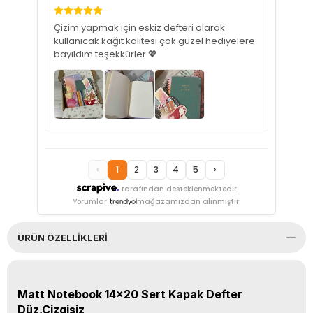
Çizim yapmak için eskiz defteri olarak
kullanıcak kağıt kalitesi çok güzel hediyelere
bayıldım teşekkürler 💖
‹
1
2
3
4
5
›
tarafından desteklenmektedir.
Yorumlar
mağazamızdan alınmıştır.
ÜRÜN ÖZELLIKLERI
Matt Notebook 14x20 Sert Kapak Defter
Düz,Çizgisiz