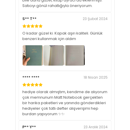
bile daha güzel, kitap ayracı da eklenmişti.
Satıcıyı gönül rahatlığıyla öneriyorum.
S** T**
23 Şubat 2024
O kadar güzel ki. Kapak aşırı kaliteli. Günlük
benzeri kullanmak için aldım
**** ****
18 Nisan 2025
hediye olarak almıştım, kendime de alıyorum
çok memnunum Matt Notebook gerçekten
bir harika paketleri ve yanında gönderdikleri
hediyeler çok tatlı defter alışverişimi hep
burdan yapıyorum ✨✨
P** Y**
23 Aralık 2024